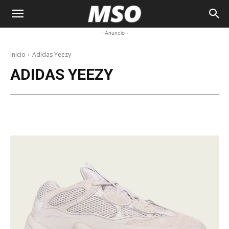
My
- Anuncio -
Sneaker
Inicio
Adidas Yeezy
ADIDAS YEEZY
Ocean