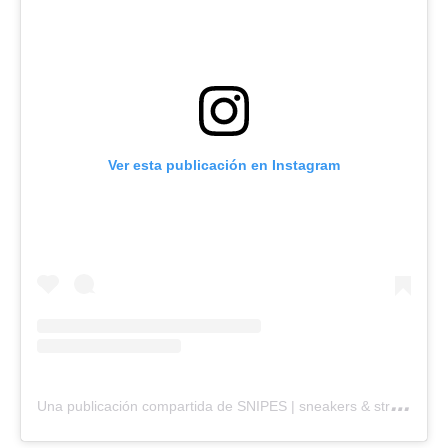
Ver esta publicación en Instagram
U
na publicación compartida de SNIPES | sneakers & streetwear (@snipes)