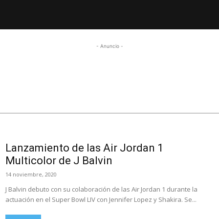
- Anuncio -
Lanzamiento de las Air Jordan 1
Multicolor de J Balvin
14 noviembre, 2020
J Balvin debuto con su colaboración de las Air Jordan 1 durante la
actuación en el Super Bowl LIV con Jennifer Lopez y Shakira. Se...