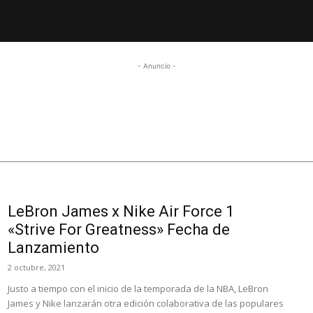
- Anuncio -
LeBron James x Nike Air Force 1
«Strive For Greatness» Fecha de
Lanzamiento
2 octubre, 2021
Justo a tiempo con el inicio de la temporada de la NBA, LeBron
James y Nike lanzarán otra edición colaborativa de las populares