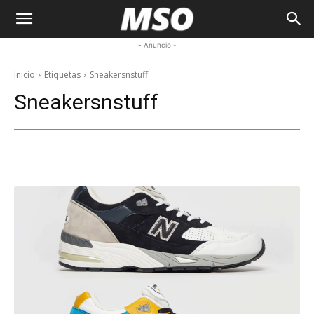
My
- Anuncio -
Sneaker
Inicio
Etiquetas
Sneakersnstuff
Sneakersnstuff
Ocean