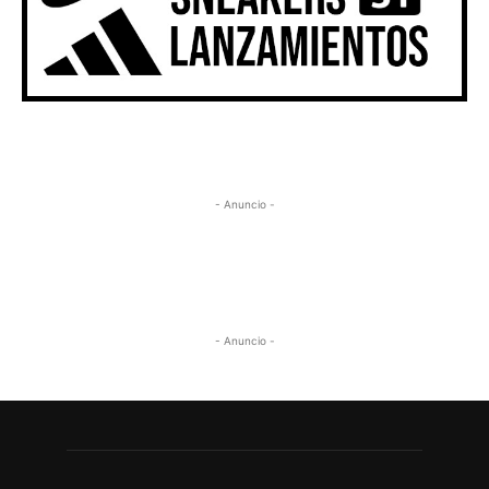
- Anuncio -
- Anuncio -