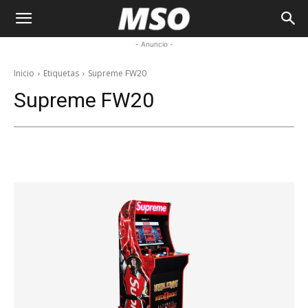
My
- Anuncio -
Sneaker
Inicio
Etiquetas
Supreme FW20
Supreme FW20
Ocean