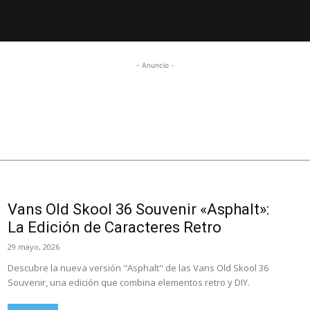
- Anuncio -
Vans Old Skool 36 Souvenir «Asphalt»:
La Edición de Caracteres Retro
29 mayo, 2026
Descubre la nueva versión "Asphalt" de las Vans Old Skool 36
Souvenir, una edición que combina elementos retro y DIY.