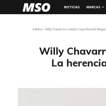
My
NOTICIAS
MARCAS
Sneaker
Adidas
Willy Chavarria x adidas Copa Mundial Megari
Ocean
Willy Chavarr
La herenci