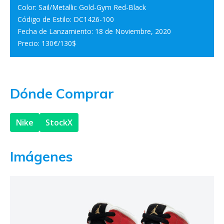
Color: Sail/Metallic Gold-Gym Red-Black
Código de Estilo: DC1426-100
Fecha de Lanzamiento: 18 de Noviembre, 2020
Precio: 130€/130$
Dónde Comprar
Nike
StockX
Imágenes