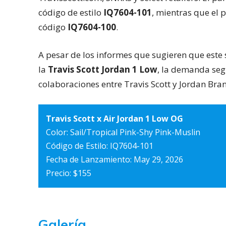
código de estilo
IQ7604-101
, mientras que el 
código
IQ7604-100
.
A pesar de los informes que sugieren que est
la
Travis Scott Jordan 1 Low
, la demanda seg
colaboraciones entre Travis Scott y Jordan Bra
Travis Scott x Air Jordan 1 Low OG
Color: Sail/Tropical Pink-Shy Pink-Muslin
Código de Estilo: IQ7604-101
Fecha de Lanzamiento: May 29, 2026
Precio: $155
Galería