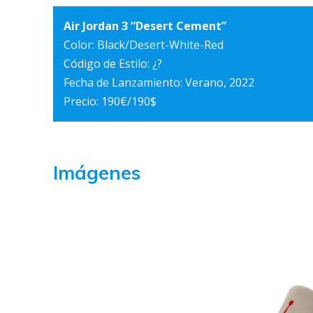
Air Jordan 3 “Desert Cement”
Color: Black/Desert-White-Red
Código de Estilo: ¿?
Fecha de Lanzamiento: Verano, 2022
Precio: 190€/190$
Imágenes