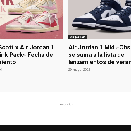
Air Jordan
Scott x Air Jordan 1
Air Jordan 1 Mid «Obs
ink Pack» Fecha de
se suma a la lista de
iento
lanzamientos de vera
26
29 mayo, 2026
- Anuncio -