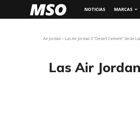
My
NOTICIAS
MARCAS
Sneaker
Air Jordan
Las Air Jordan 3 "Desert Cement" Serán L
Ocean
Las Air Jorda