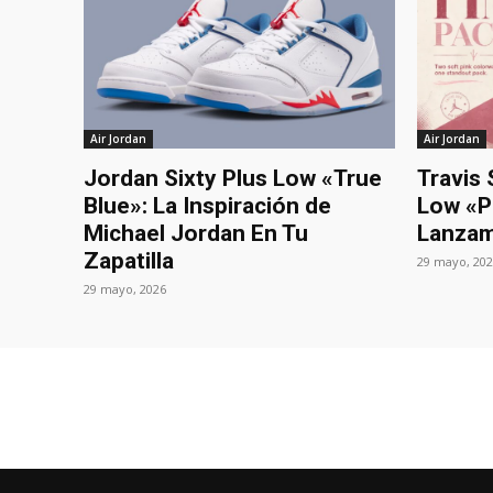
Air Jordan
Air Jordan
Jordan Sixty Plus Low «True
Travis 
Blue»: La Inspiración de
Low «P
Michael Jordan En Tu
Lanzam
Zapatilla
29 mayo, 20
29 mayo, 2026