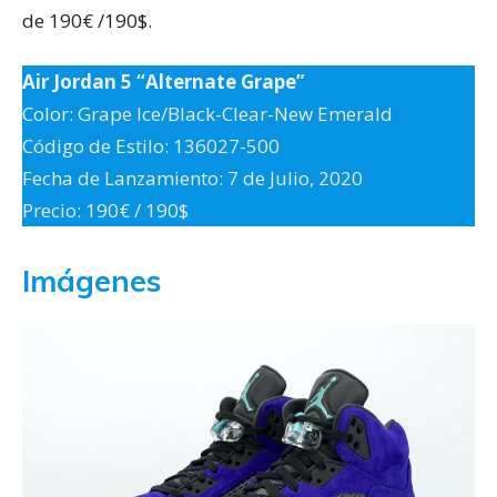
de 190€ /190$.
Air Jordan 5 “Alternate Grape”
Color: Grape Ice/Black-Clear-New Emerald
Código de Estilo: 136027-500
Fecha de Lanzamiento: 7 de Julio, 2020
Precio: 190€ / 190$
Imágenes