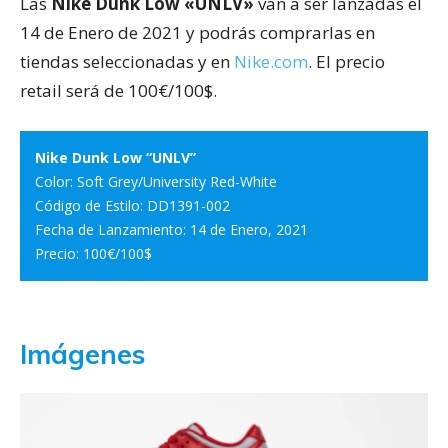
Las
Nike Dunk Low «UNLV»
van a ser lanzadas el
14 de Enero de 2021 y podrás comprarlas en
tiendas seleccionadas y en
Nike.com
. El precio
retail será de 100€/100$.
Nike Dunk Low “UNLV”
Color: Soft Grey/University Red-White
Código de Estilo: DD1391-002
Fecha de Lanzamiento: 14 de Enero, 2021
Precio: 100€/100$
Imágenes