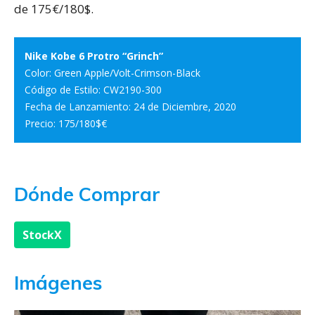
de 175€/180$.
Nike Kobe 6 Protro “Grinch”
Color: Green Apple/Volt-Crimson-Black
Código de Estilo: CW2190-300
Fecha de Lanzamiento: 24 de Diciembre, 2020
Precio: 175/180$€
Dónde Comprar
StockX
Imágenes