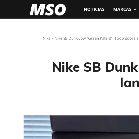
My
NOTICIAS
MARCAS
Sneaker
Nike
Nike SB Dunk Low "Green Patent": Todo sobre s
Ocean
Nike SB Dunk
la